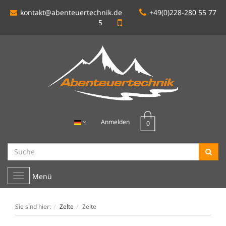
kontakt@abenteuertechnik.de
+49(0)228-280 55 77
5
Anmelden
Toggle
Menü
navigation
Sie sind hier:
Zelte
Zelte