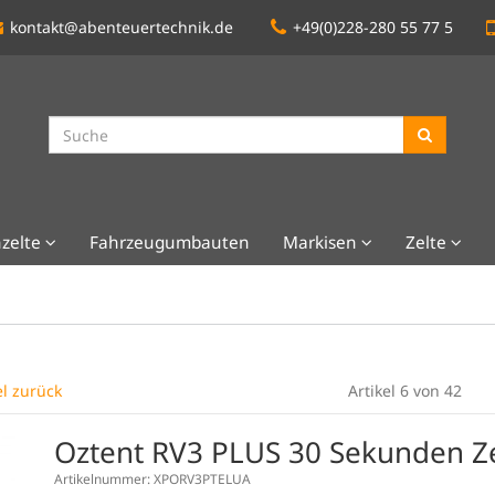
kontakt@abenteuertechnik.de
+49(0)228-280 55 77 5
zelte
Fahrzeugumbauten
Markisen
Zelte
el zurück
Artikel 6 von 42
Oztent RV3 PLUS 30 Sekunden Ze
Artikelnummer: XPORV3PTELUA