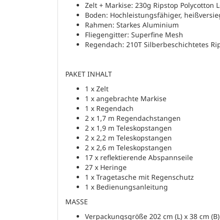
Zelt + Markise: 230g Ripstop Polycotton
Boden: Hochleistungsfähiger, heißvers
Rahmen: Starkes Aluminium
Fliegengitter: Superfine Mesh
Regendach: 210T Silberbeschichtetes Rip
PAKET INHALT
1 x Zelt
1 x angebrachte Markise
1 x Regendach
2 x 1,7 m Regendachstangen
2 x 1,9 m Teleskopstangen
2 x 2,2 m Teleskopstangen
2 x 2,6 m Teleskopstangen
17 x reflektierende Abspannseile
27 x Heringe
1 x Tragetasche mit Regenschutz
1 x Bedienungsanleitung
MASSE
Verpackungsgröße 202 cm (L) x 38 cm (B)