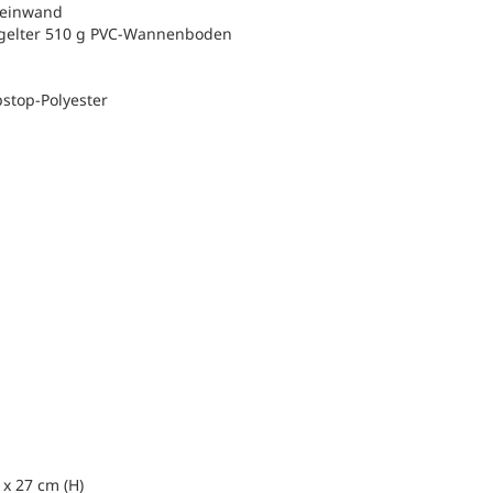
 Leinwand
iegelter 510 g PVC-Wannenboden
stop-Polyester
 x 27 cm (H)