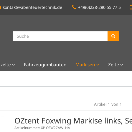
kontakt@abenteuertechnik.de
+49(0)228-280 55 77 5
zelte
Fahrzeugumbauten
Markisen
Zelte
Artikel 1 von 1
OZtent Foxwing Markise links, Se
Artikelnummer: XP OFW27AWLHA