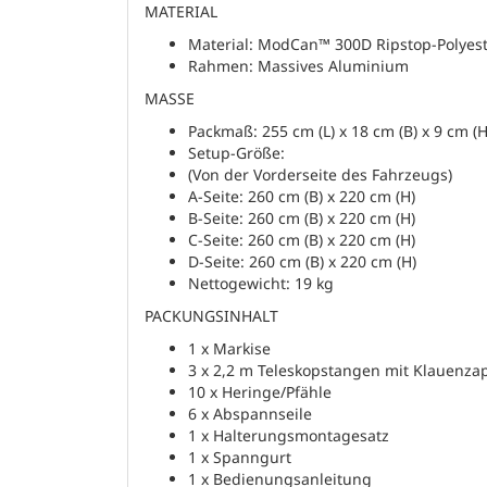
MATERIAL
Material: ModCan™ 300D Ripstop-Polyester
Rahmen: Massives Aluminium
MASSE
Packmaß: 255 cm (L) x 18 cm (B) x 9 cm (H
Setup-Größe:
(Von der Vorderseite des Fahrzeugs)
A-Seite: 260 cm (B) x 220 cm (H)
B-Seite: 260 cm (B) x 220 cm (H)
C-Seite: 260 cm (B) x 220 cm (H)
D-Seite: 260 cm (B) x 220 cm (H)
Nettogewicht: 19 kg
PACKUNGSINHALT
1 x Markise
3 x 2,2 m Teleskopstangen mit Klauenza
10 x Heringe/Pfähle
6 x Abspannseile
1 x Halterungsmontagesatz
1 x Spanngurt
1 x Bedienungsanleitung